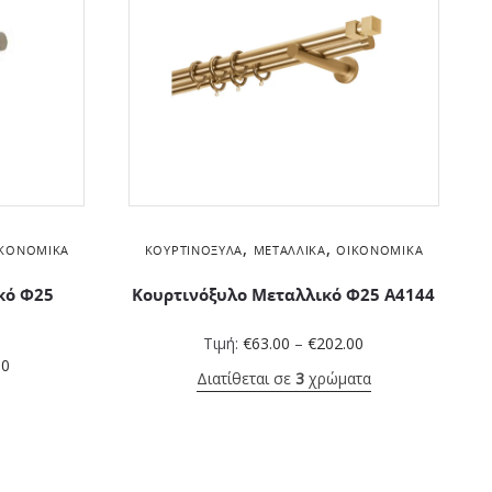
,
,
ΚΟΝΟΜΙΚΆ
ΚΟΥΡΤΙΝΌΞΥΛΑ
ΜΕΤΑΛΛΙΚΆ
ΟΙΚΟΝΟΜΙΚΆ
κό Φ25
Κουρτινόξυλο Μεταλλικό Φ25 Α4144
Τιμή:
€
63.00
–
€
202.00
00
Διατίθεται σε
3
χρώματα