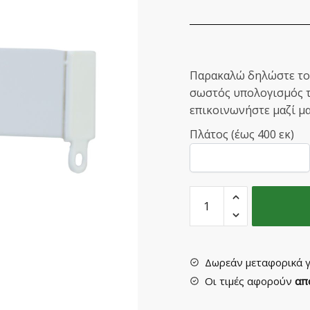
Παρακαλώ δηλώστε το 
σωστός υπολογισμός τη
επικοινωνήστε μαζί μα
Πλάτος (έως 400 εκ)
Σιδηρόδρομος
Πλακέ
Μονός
Λευκός
quantity
Δωρεάν μεταφορικά γ
Οι τιμές αφορούν
απ