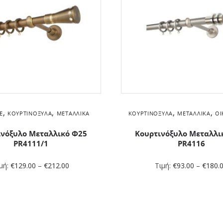
,
,
,
,
E
ΚΟΥΡΤΙΝΌΞΥΛΑ
ΜΕΤΑΛΛΙΚΆ
ΚΟΥΡΤΙΝΌΞΥΛΑ
ΜΕΤΑΛΛΙΚΆ
ΟΙ
ινόξυλο Μεταλλικό Φ25
Κουρτινόξυλο Μεταλλι
PR4111/1
PR4116
μή:
€
129.00
–
€
212.00
Τιμή:
€
93.00
–
€
180.