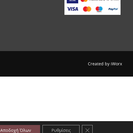
Created by
iWorx
Κλείσιμο του Cookie b
Αποδοχή Όλων
Ρυθμίσεις