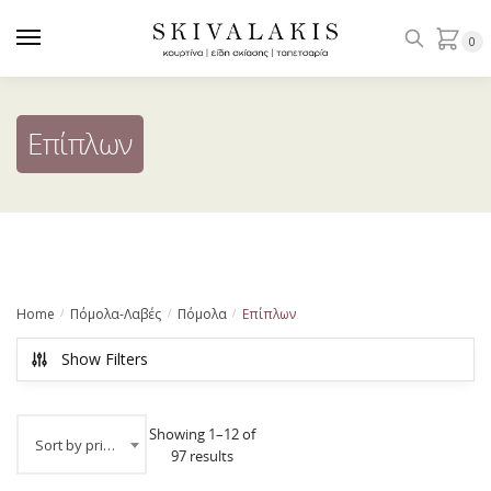
Skip
Skip
to
to
0
navigation
content
Επίπλων
Home
Πόμολα-Λαβές
Πόμολα
Επίπλων
/
/
/
Show Filters
Showing 1–12 of
Sort by price: low to high
97 results