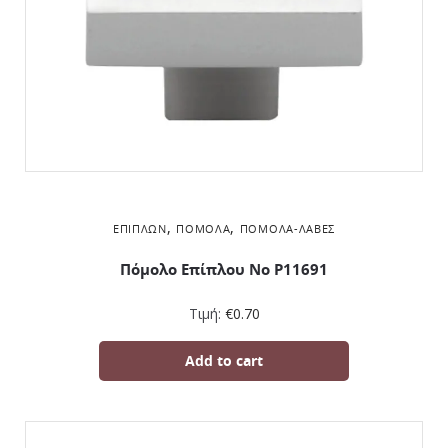
,
,
ΕΠΊΠΛΩΝ
ΠΌΜΟΛΑ
ΠΌΜΟΛΑ-ΛΑΒΈΣ
Πόμολο Επίπλου No P11691
Τιμή:
€
0.70
Add to cart