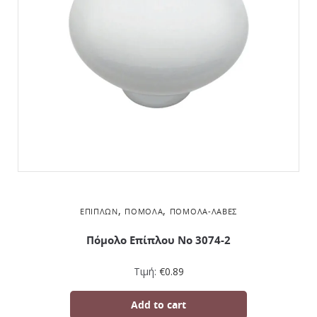
,
,
ΕΠΊΠΛΩΝ
ΠΌΜΟΛΑ
ΠΌΜΟΛΑ-ΛΑΒΈΣ
Πόμολο Επίπλου No 3074-2
Τιμή:
€
0.89
Add to cart