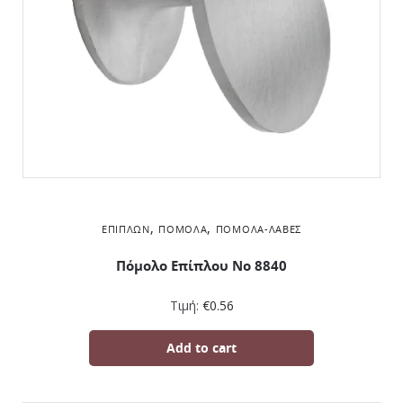
,
,
ΕΠΊΠΛΩΝ
ΠΌΜΟΛΑ
ΠΌΜΟΛΑ-ΛΑΒΈΣ
Πόμολο Επίπλου No 8840
Τιμή:
€
0.56
Add to cart