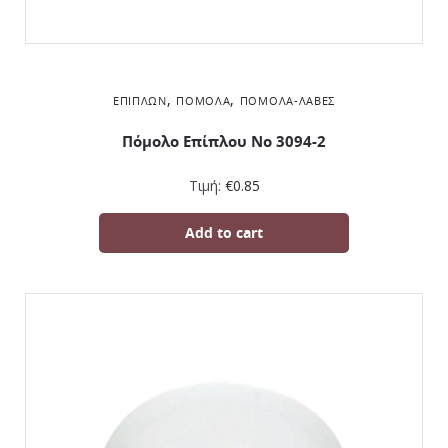
,
,
ΕΠΊΠΛΩΝ
ΠΌΜΟΛΑ
ΠΌΜΟΛΑ-ΛΑΒΈΣ
Πόμολο Επίπλου No 3094-2
Τιμή:
€
0.85
Add to cart