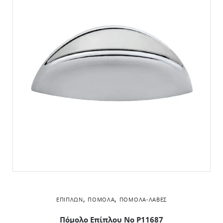
,
,
ΕΠΊΠΛΩΝ
ΠΌΜΟΛΑ
ΠΌΜΟΛΑ-ΛΑΒΈΣ
Πόμολο Επίπλου No P11687