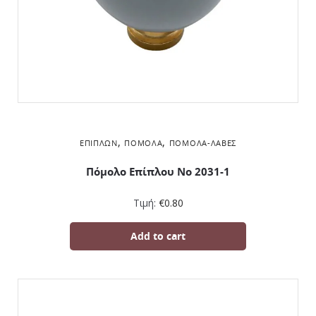
,
,
ΕΠΊΠΛΩΝ
ΠΌΜΟΛΑ
ΠΌΜΟΛΑ-ΛΑΒΈΣ
Πόμολο Επίπλου Νο 2031-1
Τιμή:
€
0.80
Add to cart