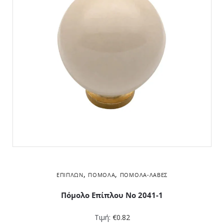
,
,
ΕΠΊΠΛΩΝ
ΠΌΜΟΛΑ
ΠΌΜΟΛΑ-ΛΑΒΈΣ
Πόμολο Επίπλου Νο 2041-1
Τιμή:
€
0.82