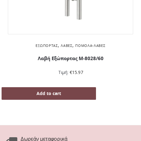
,
,
ΕΞΏΠΟΡΤΑΣ
ΛΑΒΈΣ
ΠΌΜΟΛΑ-ΛΑΒΈΣ
Λαβή Εξώπορτας M-8028/60
Τιμή:
€
15.97
Add to cart
Δωρεάν μεταφορικά