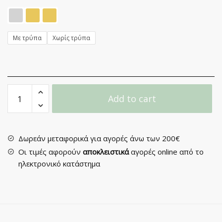
Με τρύπα
Χωρίς τρύπα
Χούφτα
Add to cart
Συρόμενης
Πόρτας
Νο
215
Δωρεάν μεταφορικά για αγορές άνω των 200€
quantity
Οι τιμές αφορούν
αποκλειστικά
αγορές online από το
ηλεκτρονικό κατάστημα