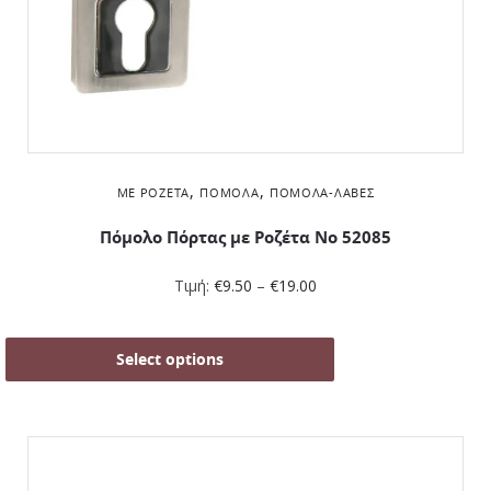
,
,
ΜΕ ΡΟΖΈΤΑ
ΠΌΜΟΛΑ
ΠΌΜΟΛΑ-ΛΑΒΈΣ
Πόμολο Πόρτας με Ροζέτα No 52085
Τιμή:
€
9.50
–
€
19.00
Select options