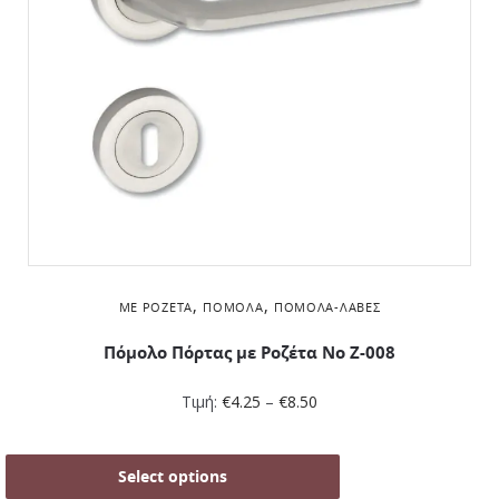
,
,
ΜΕ ΡΟΖΈΤΑ
ΠΌΜΟΛΑ
ΠΌΜΟΛΑ-ΛΑΒΈΣ
Πόμολο Πόρτας με Ροζέτα No Ζ-008
Τιμή:
€
4.25
–
€
8.50
Select options