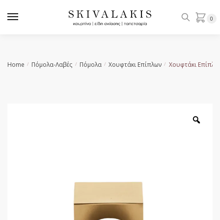
Skip
Skip
to
to
0
navigation
content
Home
Πόμολα-Λαβές
Πόμολα
Χουφτάκι Επίπλων
Χουφτάκι Επίπλο
/
/
/
/
Zoo