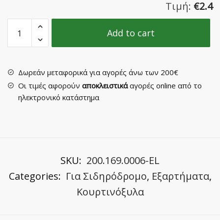
Τιμή:
€
2.4
Χουκ
Add to cart
Mεταλλικό
-
Καρφίτσα
Αμερικάνικης
Δωρεάν μεταφορικά για αγορές άνω των 200€
Ραφής
Οι τιμές αφορούν
αποκλειστικά
αγορές online από το
(συσκευασία
ηλεκτρονικό κατάστημα
20
τεμαχίων)
quantity
SKU:
200.169.0006-EL
Categories:
Για Σιδηρόδρομο
,
Εξαρτήματα
,
Κουρτινόξυλα