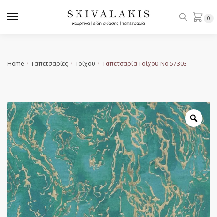
Skip
Skip
to
to
0
navigation
content
Home
Ταπετσαρίες
Τοίχου
Ταπετσαρία Τοίχου No 57303
/
/
/
Zoo