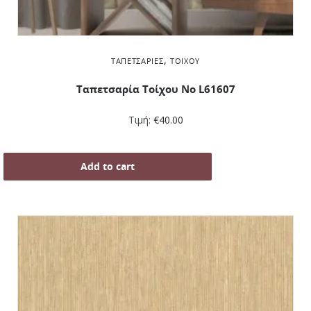
,
ΤΑΠΕΤΣΑΡΊΕΣ
ΤΟΊΧΟΥ
Ταπετσαρία Τοίχου Νο L61607
Τιμή:
€
40.00
Add to cart