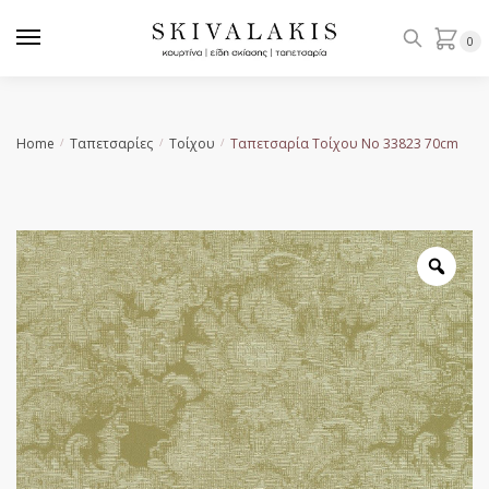
Skip
Skip
to
to
0
navigation
content
Home
Ταπετσαρίες
Τοίχου
Ταπετσαρία Τοίχου Νο 33823 70cm
/
/
/
Zoo