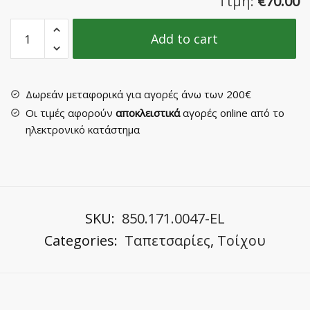
Τιμή:
€
70.00
Ταπετσαρία
Add to cart
Τοίχου
Νο
33823
70cm
Δωρεάν μεταφορικά για αγορές άνω των 200€
quantity
Οι τιμές αφορούν
αποκλειστικά
αγορές online από το
ηλεκτρονικό κατάστημα
SKU:
850.171.0047-EL
Categories:
Ταπετσαρίες
,
Τοίχου