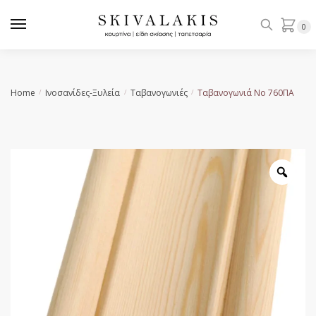
Skip
Skip
to
to
0
navigation
content
Home
Ινοσανίδες-Ξυλεία
Ταβανογωνιές
Ταβανογωνιά Νο 760ΠΑ
/
/
/
Zoo