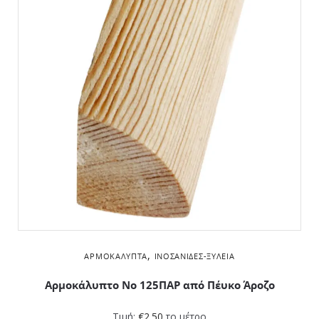
,
ΑΡΜΟΚΆΛΥΠΤΑ
ΙΝΟΣΑΝΊΔΕΣ-ΞΥΛΕΊΑ
Αρμοκάλυπτο Νο 125ΠΑΡ από Πέυκο Άροζο
Τιμή:
€
2.50
το μέτρο