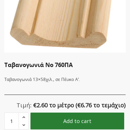
Ταβανογωνιά Νο 760ΠΑ
Ταβανογωνιά 13×58χιλ., σε Πέυκο Α’.
Τιμή:
€
2.60 το μέτρο
(
€
6.76 το τεμάχιο)
Ταβανογωνιά
Add to cart
Νο
760ΠΑ