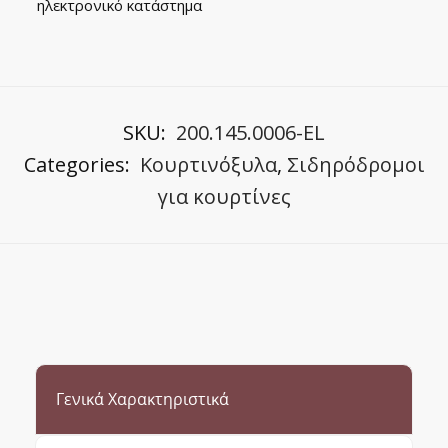
Pastel
ηλεκτρονικό κατάστημα
Αποχρώσεις
quantity
SKU:
200.145.0006-EL
Categories:
Κουρτινόξυλα
,
Σιδηρόδρομοι
για κουρτίνες
Γενικά Χαρακτηριστικά