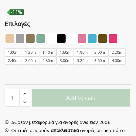
-11%
Επιλογές
1.00m
1.20m
1.40m
1.60m
1.80m
2.00m
2.20m
2.40m
2.60m
2.80m
3.00m
3.20m
3.60m
4.00m
Σιδηρόδρομος
Add to cart
Μονός
Lux
με
Τάπα
Δωρεάν μεταφορικά για αγορές άνω των 200€
σε
Οι τιμές αφορούν
αποκλειστικά
αγορές online από το