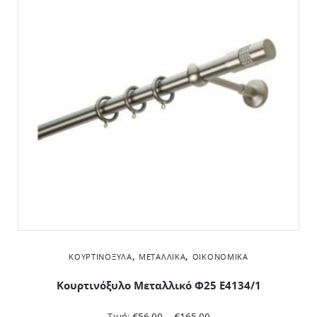
,
,
ΚΟΥΡΤΙΝΌΞΥΛΑ
ΜΕΤΑΛΛΙΚΆ
ΟΙΚΟΝΟΜΙΚΆ
Κουρτινόξυλο Μεταλλικό Φ25 Ε4134/1
Τιμή:
€
56.00
–
€
165.00