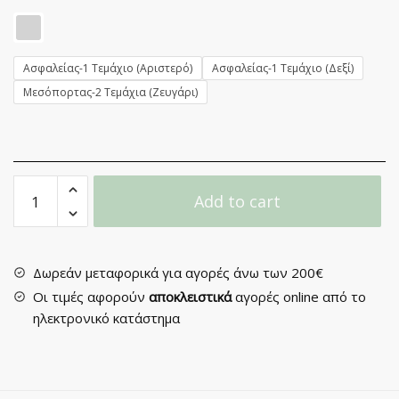
Ασφαλείας-1 Τεμάχιο (Αριστερό)
Ασφαλείας-1 Τεμάχιο (Δεξί)
Μεσόπορτας-2 Τεμάχια (Ζευγάρι)
Πόμολο
Add to cart
Πόρτας
με
Ροζέτα
No
Δωρεάν μεταφορικά για αγορές άνω των 200€
Z-
Οι τιμές αφορούν
αποκλειστικά
αγορές online από το
013
ηλεκτρονικό κατάστημα
quantity