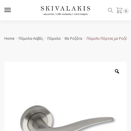
Skip
Skip
to
to
0
navigation
content
Home
Πόμολα-Λαβές
Πόμολα
Με Ροζέτα
Πόμολο Πόρτας με Ροζέτα
/
/
/
/
Zoo