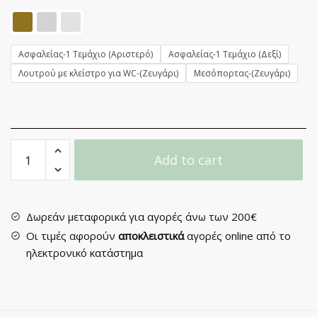
Ασφαλείας-1 Τεμάχιο (Αριστερό)
Ασφαλείας-1 Τεμάχιο (Δεξί)
Λουτρού με κλείστρο για WC-(Ζευγάρι)
Μεσόπορτας-(Ζευγάρι)
Πόμολο
Add to cart
Πόρτας
με
Ροζέτα
No
Δωρεάν μεταφορικά για αγορές άνω των 200€
340
Οι τιμές αφορούν
αποκλειστικά
αγορές online από το
quantity
ηλεκτρονικό κατάστημα