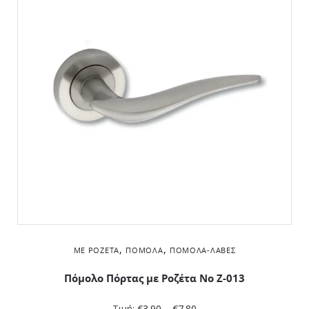
,
,
ΜΕ ΡΟΖΈΤΑ
ΠΌΜΟΛΑ
ΠΌΜΟΛΑ-ΛΑΒΈΣ
Πόμολο Πόρτας με Ροζέτα No Z-013
Τιμή:
€
3.90
–
€
7.80