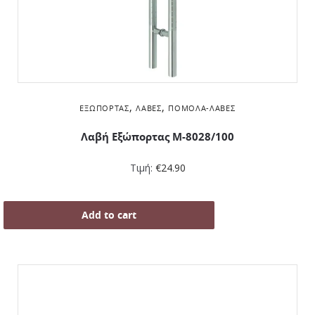
,
,
ΕΞΏΠΟΡΤΑΣ
ΛΑΒΈΣ
ΠΌΜΟΛΑ-ΛΑΒΈΣ
Λαβή Εξώπορτας M-8028/100
Τιμή:
€
24.90
Add to cart