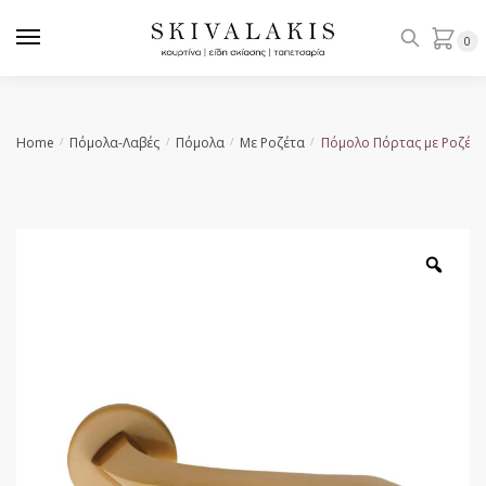
Skip
Skip
to
to
0
navigation
content
Home
Πόμολα-Λαβές
Πόμολα
Με Ροζέτα
Πόμολο Πόρτας με Ροζέτα
/
/
/
/
Zoo