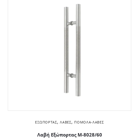
,
,
ΕΞΏΠΟΡΤΑΣ
ΛΑΒΈΣ
ΠΌΜΟΛΑ-ΛΑΒΈΣ
Λαβή Εξώπορτας M-8028/60