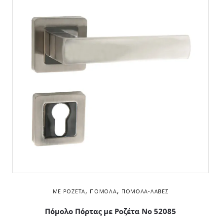
,
,
ΜΕ ΡΟΖΈΤΑ
ΠΌΜΟΛΑ
ΠΌΜΟΛΑ-ΛΑΒΈΣ
Πόμολο Πόρτας με Ροζέτα No 52085