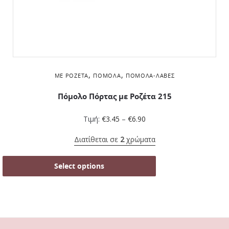
,
,
ΜΕ ΡΟΖΈΤΑ
ΠΌΜΟΛΑ
ΠΌΜΟΛΑ-ΛΑΒΈΣ
Πόμολο Πόρτας με Ροζέτα 215
Τιμή:
€
3.45
–
€
6.90
Διατίθεται σε
2
χρώματα
Select options