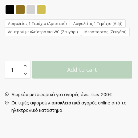
Ασφαλείας-1 Τεμάχιο (Αριστερό)
Ασφαλείας-1 Τεμάχιο (Δεξί)
Λουτρού με κλείστρο για WC-(Ζευγάρι)
Μεσόπορτας-(Ζευγάρι)
Πόμολο
Add to cart
Πόρτας
με
Ροζέτα
No
Δωρεάν μεταφορικά για αγορές άνω των 200€
302
Οι τιμές αφορούν
αποκλειστικά
αγορές online από το
quantity
ηλεκτρονικό κατάστημα