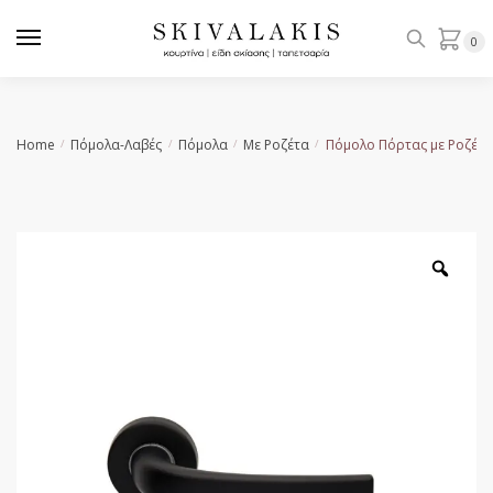
Skip
Skip
to
to
0
navigation
content
Home
Πόμολα-Λαβές
Πόμολα
Με Ροζέτα
Πόμολο Πόρτας με Ροζέτα
/
/
/
/
Zoo