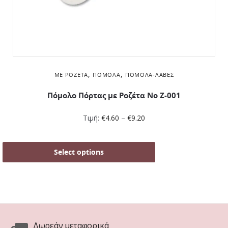
,
,
ΜΕ ΡΟΖΈΤΑ
ΠΌΜΟΛΑ
ΠΌΜΟΛΑ-ΛΑΒΈΣ
Πόμολο Πόρτας με Ροζέτα No Ζ-001
Τιμή:
€
4.60
–
€
9.20
Select options
Δωρεάν μεταφορικά