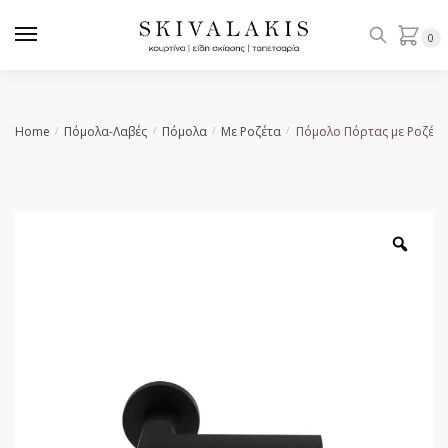
Skip
Skip
to
to
0
navigation
content
Home
Πόμολα-Λαβές
Πόμολα
Με Ροζέτα
Πόμολο Πόρτας με Ροζέτα
/
/
/
/
Zoo