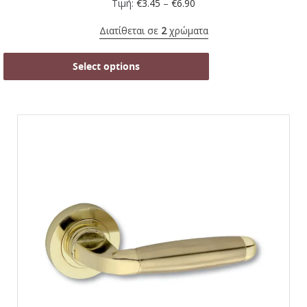
Τιμή:
€
3.45
–
€
6.90
Διατίθεται σε
2
χρώματα
Select options