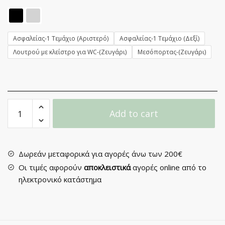
Ασφαλείας-1 Τεμάχιο (Αριστερό)
Ασφαλείας-1 Τεμάχιο (Δεξί)
Λουτρού με κλείστρο για WC-(Ζευγάρι)
Μεσόπορτας-(Ζευγάρι)
Πόμολο
Add to cart
Πόρτας
με
Ροζέτα
No
Δωρεάν μεταφορικά για αγορές άνω των 200€
2110
Οι τιμές αφορούν
αποκλειστικά
αγορές online από το
quantity
ηλεκτρονικό κατάστημα