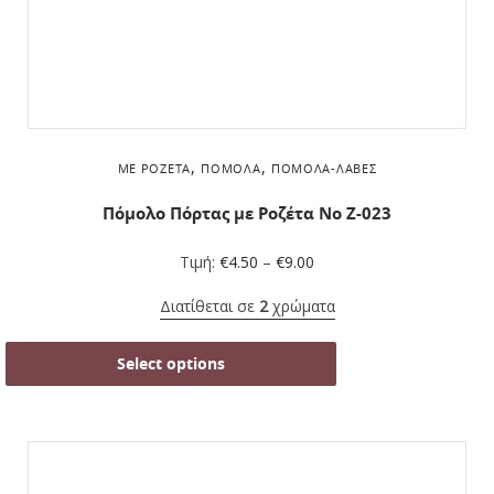
,
,
ΜΕ ΡΟΖΈΤΑ
ΠΌΜΟΛΑ
ΠΌΜΟΛΑ-ΛΑΒΈΣ
Πόμολο Πόρτας με Ροζέτα No Z-023
Τιμή:
€
4.50
–
€
9.00
Διατίθεται σε
2
χρώματα
Select options