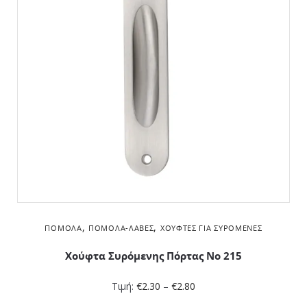
,
,
ΠΌΜΟΛΑ
ΠΌΜΟΛΑ-ΛΑΒΈΣ
ΧΟΎΦΤΕΣ ΓΙΑ ΣΥΡΌΜΕΝΕΣ
Χούφτα Συρόμενης Πόρτας Νο 215
Τιμή:
€
2.30
–
€
2.80