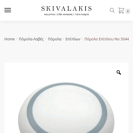
Skip
Skip
to
to
0
navigation
content
Home
Πόμολα-Λαβές
Πόμολα
Επίπλων
Πόμολο Επίπλου No 3044-3
/
/
/
/
Zoo