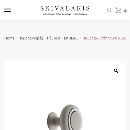
Skip
Skip
to
to
0
navigation
content
Home
Πόμολα-Λαβές
Πόμολα
Επίπλων
Πομολάκι Επίπλου No 38
/
/
/
/
Zoo