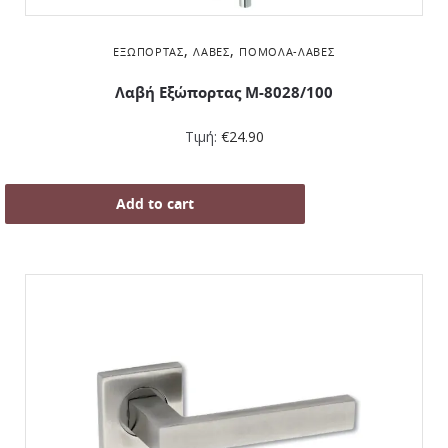
,
,
ΕΞΏΠΟΡΤΑΣ
ΛΑΒΈΣ
ΠΌΜΟΛΑ-ΛΑΒΈΣ
Λαβή Εξώπορτας M-8028/100
Τιμή:
€
24.90
Add to cart