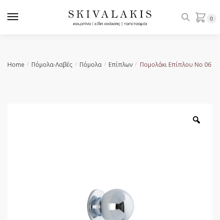
Skip
Skip
to
to
0
navigation
content
Home
Πόμολα-Λαβές
Πόμολα
Επίπλων
Πομολάκι Επίπλου No 06
/
/
/
/
Zoo