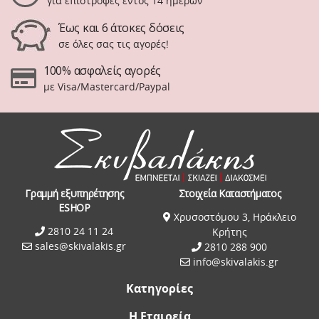
για επιστροφές εντός 14 ημερών
Έως και 6 άτοκες δόσεις
σε όλες σας τις αγορές!
100% ασφαλείς αγορές
με Visa/Mastercard/Paypal
Γραμμή εξυπηρέτησης
Στοιχεία Καταστήματος
ESHOP
Χρυσοστόμου 3, Ηράκλειο
2810 24 11 24
Κρήτης
sales@skivalakis.gr
2810 288 900
info@skivalakis.gr
Κατηγορίες
Η Εταιρεία