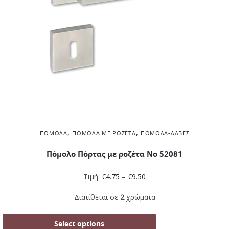
,
,
ΠΌΜΟΛΑ
ΠΌΜΟΛΑ ΜΕ ΡΟΖΈΤΑ
ΠΌΜΟΛΑ-ΛΑΒΈΣ
Πόμολο Πόρτας με ροζέτα No 52081
Τιμή:
€
4.75
–
€
9.50
Διατίθεται σε
2
χρώματα
Select options