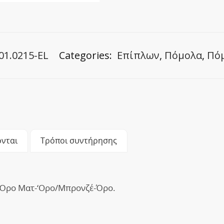
01.0215-EL
Categories:
Επίπλων
,
Πόμολα
,
Πό
νται
Τρόποι συντήρησης
/Όρο Ματ-‘Ορο/Μπρονζέ-Όρο.