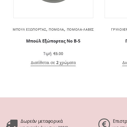
,
,
ΜΠΟΎΛ ΕΞΏΠΟΡΤΑΣ
ΠΌΜΟΛΑ
ΠΌΜΟΛΑ-ΛΑΒΈΣ
ΓΡΥΛΌΧΕ
Μπούλ Εξώπορτας No B-5
Τιμή:
€
6.00
Διατίθεται σε
2
χρώματα
Δι
Δωρεάν μεταφορικά
Επιστ