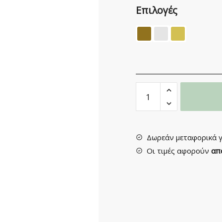
Επιλογές
Πομολάκι
Επίπλου
No
04
quantity
Δωρεάν μεταφορικά γ
Οι τιμές αφορούν
απ