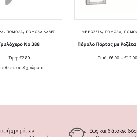
,
,
,
,
ΡΑ
ΠΌΜΟΛΑ
ΠΌΜΟΛΑ-ΛΑΒΈΣ
ΜΕ ΡΟΖΈΤΑ
ΠΌΜΟΛΑ
ΠΌΜΟΛ
Γρυλόχερο Νο 388
Πόμολο Πόρτας με Ροζέτα
Τιμή:
€
2.80
Τιμή:
€
6.00
–
€
12.0
ατίθεται σε
3
χρώματα
ροφή χρημάτων
Έως και 6 άτοκες δόσ