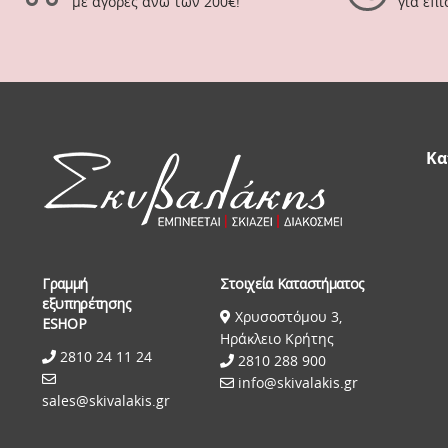
με αγορές άνω των 200€!
για επ
Κα
Γραμμή
Στοιχεία Καταστήματος
εξυπηρέτησης
Χρυσοστόμου 3,
ESHOP
Ηράκλειο Κρήτης
2810 24 11 24
2810 288 900
info@skivalakis.gr
sales@skivalakis.gr