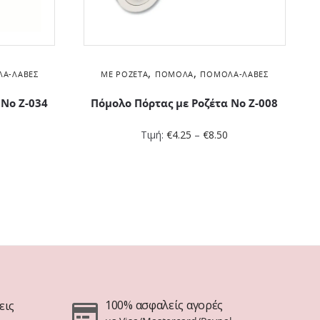
,
,
Α-ΛΑΒΈΣ
ΜΕ ΡΟΖΈΤΑ
ΠΌΜΟΛΑ
ΠΌΜΟΛΑ-ΛΑΒΈΣ
 No Ζ-034
Πόμολο Πόρτας με Ροζέτα No Ζ-008
0
Τιμή:
€
4.25
–
€
8.50
100% ασφαλείς αγορές
εις