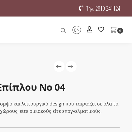
Τηλ. 2810 241124
EN
0
Επίπλου No 04
ομψό και λειτουργικό design που ταιριάζει σε όλα τα
χώρους, είτε οικιακούς είτε επαγγελματικούς.