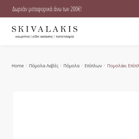
Skip
Skip
Δωρεάν μεταφορικά άνω των 200€!
to
to
navigation
content
Home
Πόμολα-Λαβές
Πόμολα
Επίπλων
Πομολάκι Επίπ
/
/
/
/