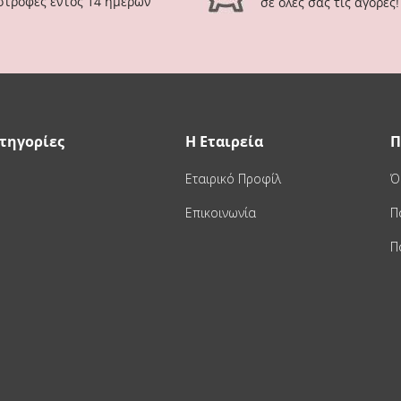
ιστροφές εντός 14 ημερών
σε όλες σας τις αγορές!
τηγορίες
Η Εταιρεία
Π
Εταιρικό Προφίλ
Ό
Επικοινωνία
Π
Π