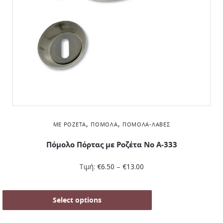
,
,
ΜΕ ΡΟΖΈΤΑ
ΠΌΜΟΛΑ
ΠΌΜΟΛΑ-ΛΑΒΈΣ
Πόμολο Πόρτας με Ροζέτα No Α-333
Τιμή:
€
6.50
–
€
13.00
Select options