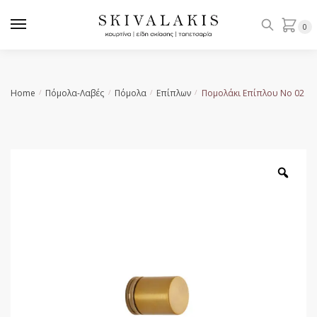
Skip
Skip
to
to
0
navigation
content
Home
Πόμολα-Λαβές
Πόμολα
Επίπλων
Πομολάκι Επίπλου No 02
/
/
/
/
Zoo