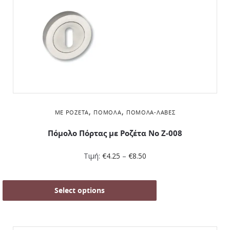
,
,
ΜΕ ΡΟΖΈΤΑ
ΠΌΜΟΛΑ
ΠΌΜΟΛΑ-ΛΑΒΈΣ
Πόμολο Πόρτας με Ροζέτα No Ζ-008
Τιμή:
€
4.25
–
€
8.50
Select options