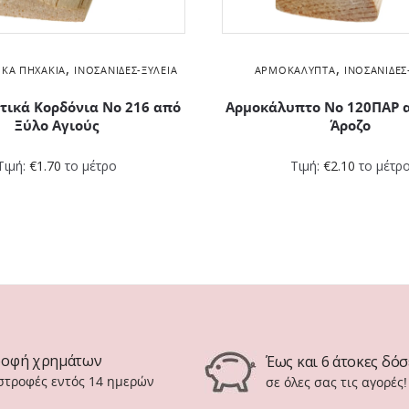
,
,
ΙΚΆ ΠΗΧΆΚΙΑ
ΙΝΟΣΑΝΊΔΕΣ-ΞΥΛΕΊΑ
ΑΡΜΟΚΆΛΥΠΤΑ
ΙΝΟΣΑΝΊΔΕΣ
τικά Kορδόνια Νο 216 από
Αρμοκάλυπτο Νο 120ΠΑΡ 
Ξύλο Αγιούς
Άροζο
Τιμή:
€
1.70
το μέτρο
Τιμή:
€
2.10
το μέτρ
ροφή χρημάτων
Έως και 6 άτοκες δόσ
ιστροφές εντός 14 ημερών
σε όλες σας τις αγορές!