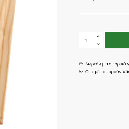
Περβάζι
Ξύλινο
Νο
545ΠΑ
από
Δωρεάν μεταφορικά γ
Πεύκο
Οι τιμές αφορούν
απ
Ά
quantity