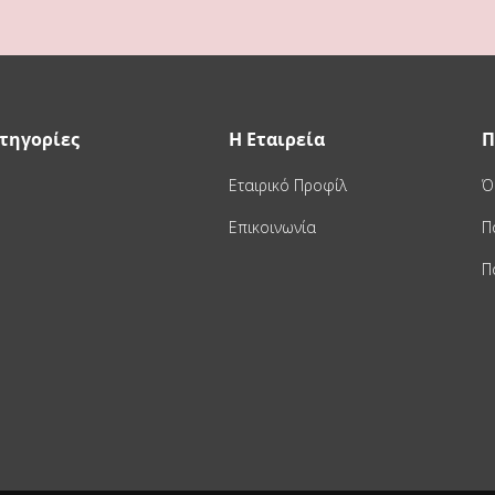
τηγορίες
Η Εταιρεία
Π
Εταιρικό Προφίλ
Ό
Επικοινωνία
Π
Π