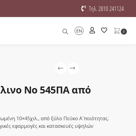
Τηλ. 2810 241124
EN
0
ύλινο Νο 545ΠΑ από
ωμένη 10×45χιλ., από ξύλο Πεύκο Α΄ποιότητας.
γικές εφαρμογές και κατασκευές υψηλών