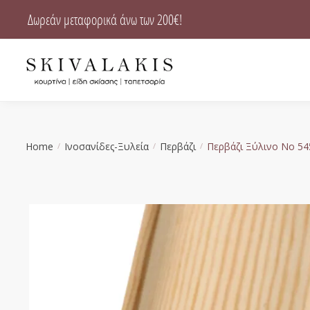
Skip
Skip
Δωρεάν μεταφορικά άνω των 200€!
to
to
navigation
content
Home
Ινοσανίδες-Ξυλεία
Περβάζι
Περβάζι Ξύλινο Νο 5
/
/
/