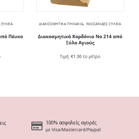
,
-ΞΥΛΕΊΑ
ΔΙΑΚΟΣΜΗΤΙΚΆ ΠΗΧΆΚΙΑ
ΙΝΟΣΑΝΊΔΕΣ-ΞΥΛΕΊΑ
από Πέυκο
Διακοσμητικά Kορδόνια Νο 214 από
Ξύλο Αγιούς
ο
Τιμή:
€
1.30
το μέτρο
100% ασφαλείς αγορές
εις
με Visa/Mastercard/Paypal