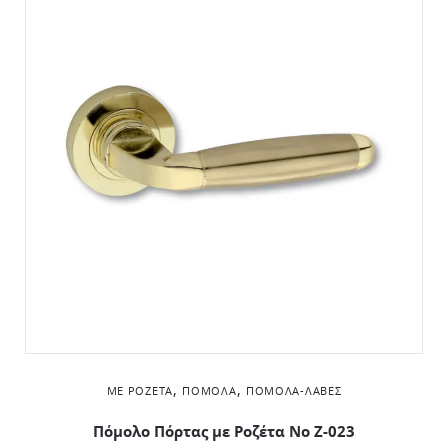
,
,
ΜΕ ΡΟΖΈΤΑ
ΠΌΜΟΛΑ
ΠΌΜΟΛΑ-ΛΑΒΈΣ
Πόμολο Πόρτας με Ροζέτα No Z-023