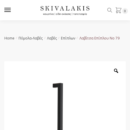
Skip
Skip
to
to
0
navigation
content
Home
Πόμολα-Λαβές
Λαβές
Επίπλων
Λαβίτσα Επίπλου No 79
/
/
/
/
Zoo