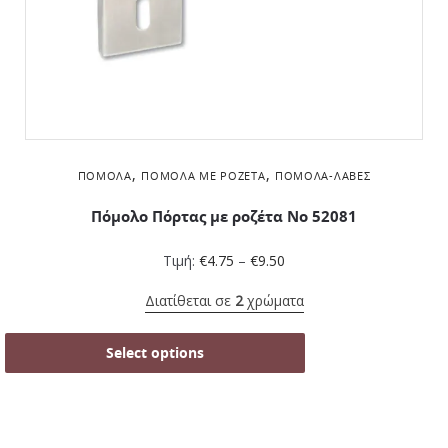
,
,
ΠΌΜΟΛΑ
ΠΌΜΟΛΑ ΜΕ ΡΟΖΈΤΑ
ΠΌΜΟΛΑ-ΛΑΒΈΣ
Πόμολο Πόρτας με ροζέτα No 52081
Τιμή:
€
4.75
–
€
9.50
Διατίθεται σε
2
χρώματα
Select options