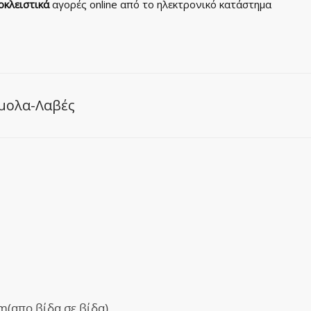
οκλειστικά
αγορές online από το ηλεκτρονικό κατάστημα
μολα-Λαβές
(απο βίδα σε βίδα).