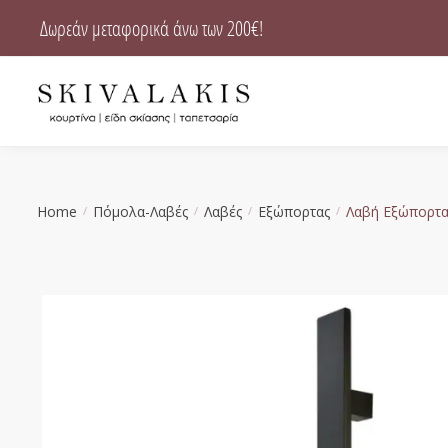
Skip
Skip
Δωρεάν μεταφορικά άνω των 200€!
to
to
navigation
content
Home
Πόμολα-Λαβές
Λαβές
Εξώπορτας
Λαβή Εξώπορτα
/
/
/
/