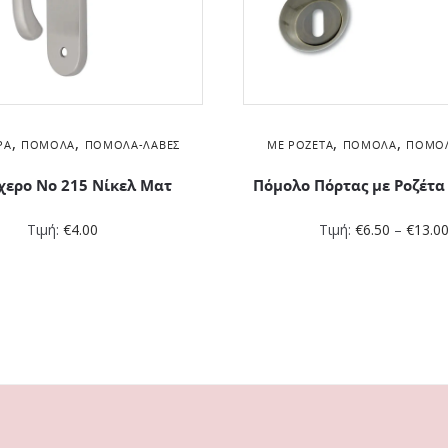
,
,
,
,
ΡΑ
ΠΌΜΟΛΑ
ΠΌΜΟΛΑ-ΛΑΒΈΣ
ΜΕ ΡΟΖΈΤΑ
ΠΌΜΟΛΑ
ΠΌΜΟΛ
χερο Νο 215 Νίκελ Ματ
Πόμολο Πόρτας με Ροζέτα
Τιμή:
€
4.00
Τιμή:
€
6.50
–
€
13.0