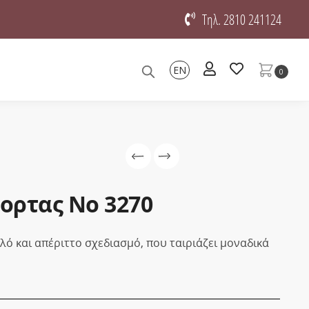
Τηλ. 2810 241124
EN
0
ορτας No 3270
ό και απέριττο σχεδιασμό, που ταιριάζει μοναδικά