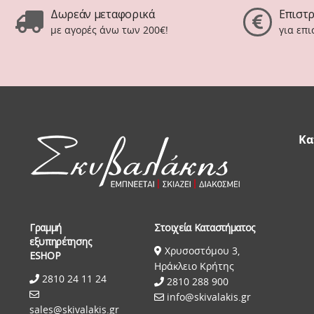
Δωρεάν μεταφορικά
Επιστ
με αγορές άνω των 200€!
για επ
Κα
Γραμμή
Στοιχεία Καταστήματος
εξυπηρέτησης
Χρυσοστόμου 3,
ESHOP
Ηράκλειο Κρήτης
2810 24 11 24
2810 288 900
info@skivalakis.gr
sales@skivalakis.gr