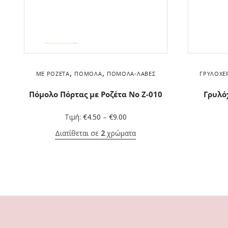
,
,
ΜΕ ΡΟΖΈΤΑ
ΠΌΜΟΛΑ
ΠΌΜΟΛΑ-ΛΑΒΈΣ
ΓΡΥΛΌΧΕ
Πόμολο Πόρτας με Ροζέτα No Z-010
Γρυλό
Τιμή:
€
4.50
–
€
9.00
Διατίθεται σε
2
χρώματα