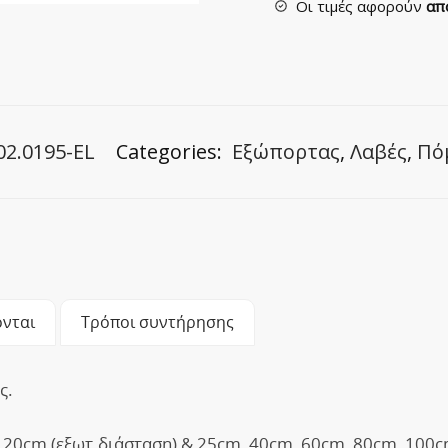
Οι τιμές αφορούν
απ
02.0195-EL
Categories:
Εξώπορτας
,
Λαβές
,
Πό
νται
Τρόποι συντήρησης
ς.
120cm (εξωτ.διάσταση) & 25cm, 40cm, 60cm, 80cm, 100cm