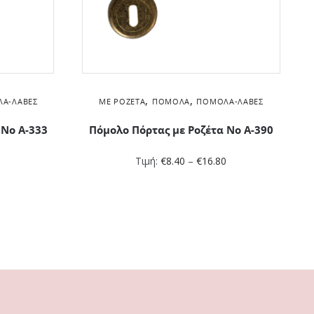
,
,
Α-ΛΑΒΈΣ
ΜΕ ΡΟΖΈΤΑ
ΠΌΜΟΛΑ
ΠΌΜΟΛΑ-ΛΑΒΈΣ
 No Α-333
Πόμολο Πόρτας με Ροζέτα No Α-390
0
Τιμή:
€
8.40
–
€
16.80