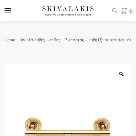
Skip
Skip
to
to
0
navigation
content
Home
Πόμολα-Λαβές
Λαβές
Εξώπορτας
Λαβή Εξώπορτας No 161
/
/
/
/
Zoo