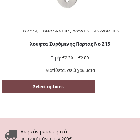
,
,
ΠΌΜΟΛΑ
ΠΌΜΟΛΑ-ΛΑΒΈΣ
ΧΟΎΦΤΕΣ ΓΙΑ ΣΥΡΌΜΕΝΕΣ
Χούφτα Συρόμενης Πόρτας Νο 215
Τιμή:
€
2.30
–
€
2.80
Διατίθεται σε
3
χρώματα
Select options
Δωρεάν μεταφορικά
με αγορές άνω των 200€!