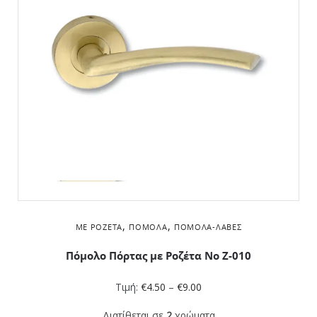
,
,
ΜΕ ΡΟΖΈΤΑ
ΠΌΜΟΛΑ
ΠΌΜΟΛΑ-ΛΑΒΈΣ
Πόμολο Πόρτας με Ροζέτα No Z-010
Τιμή:
€
4.50
–
€
9.00
Διατίθεται σε
2
χρώματα