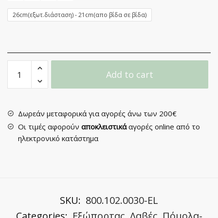
26cm(εξωτ.διάσταση) - 21cm(απο βίδα σε βίδα)
Λαβή
Add to cart
Εξώπορτας
No
161
quantity
Δωρεάν μεταφορικά για αγορές άνω των 200€
Οι τιμές αφορούν
αποκλειστικά
αγορές online από το
ηλεκτρονικό κατάστημα
SKU:
800.102.0030-EL
Categories:
Εξώπορτας
,
Λαβές
,
Πόμολα-