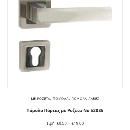
,
,
ΜΕ ΡΟΖΈΤΑ
ΠΌΜΟΛΑ
ΠΌΜΟΛΑ-ΛΑΒΈΣ
Πόμολο Πόρτας με Ροζέτα No 52085
Τιμή:
€
9.50
–
€
19.00