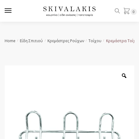
Skip
Skip
to
to
0
navigation
content
Home
Είδη Σπιτιού
Κρεμάστρες Ρούχων
Τοίχου
Κρεμάστρα Τοίχο
/
/
/
/
Zoo