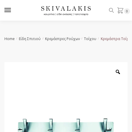
Skip
Skip
to
to
0
navigation
content
Home
Είδη Σπιτιού
Κρεμάστρες Ρούχων
Τοίχου
Κρεμάστρα Τοίχο
/
/
/
/
Zoo