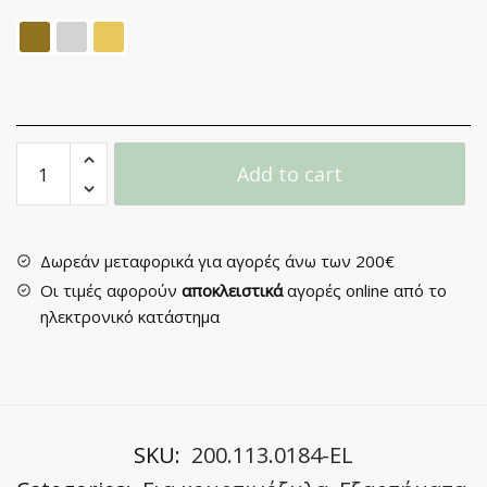
Κρίκος
Add to cart
Μεταλλικός
Κουρτινόβεργας
για
Φ25
Δωρεάν μεταφορικά για αγορές άνω των 200€
(συσκευασία
Οι τιμές αφορούν
αποκλειστικά
αγορές online από το
10
ηλεκτρονικό κατάστημα
τεμαχίων)
quantity
SKU:
200.113.0184-EL