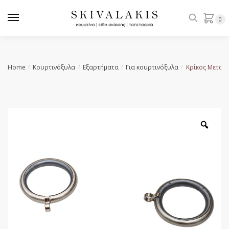
Skip
Skip
to
to
0
navigation
content
Home
Κουρτινόξυλα
Εξαρτήματα
Για κουρτινόξυλα
Κρίκος Μεταλλ
/
/
/
/
Zoo