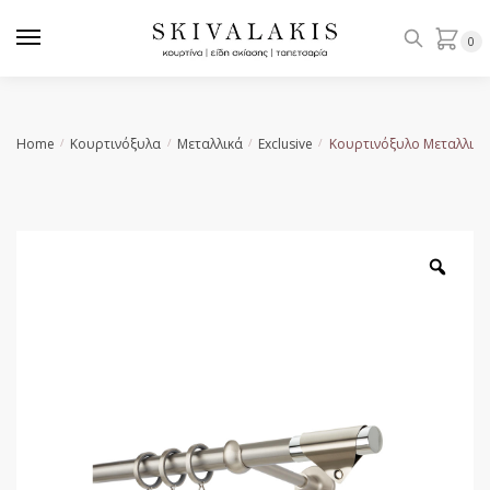
Skip
Skip
to
to
0
navigation
content
Home
Κουρτινόξυλα
Μεταλλικά
Exclusive
Κουρτινόξυλο Μεταλλικό
/
/
/
/
Zoo