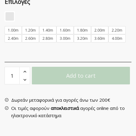
Επιλογές
1.00m
1.20m
1.40m
1.60m
1.80m
2.00m
2.20m
2.40m
2.60m
2.80m
3.00m
3.20m
3.60m
4.00m
Κουρτινόξυλο
Add to cart
Μεταλλικό
Φ25
PR4123
quantity
Δωρεάν μεταφορικά για αγορές άνω των 200€
Οι τιμές αφορούν
αποκλειστικά
αγορές online από το
ηλεκτρονικό κατάστημα