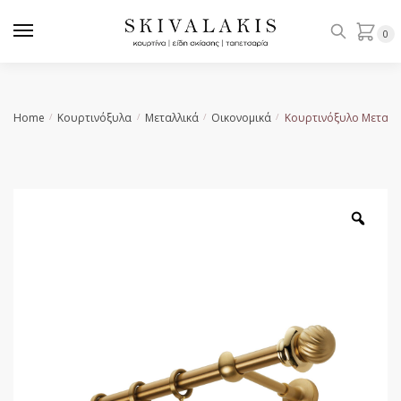
Skip
Skip
to
to
0
navigation
content
Home
Κουρτινόξυλα
Μεταλλικά
Οικονομικά
Κουρτινόξυλο Μεταλλ
/
/
/
/
Zoo