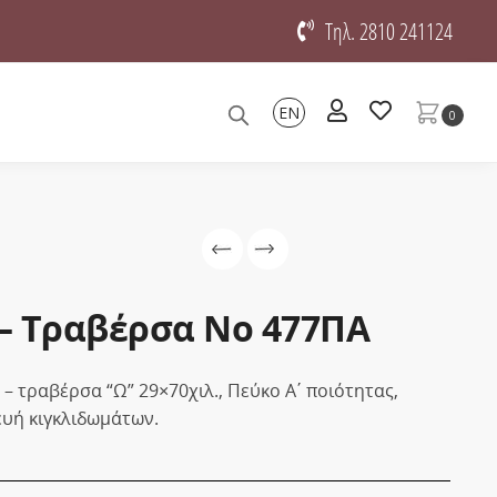
Τηλ. 2810 241124
EN
0
– Τραβέρσα Νο 477ΠΑ
– τραβέρσα “Ω” 29×70χιλ., Πεύκο Α΄ ποιότητας,
ευή κιγκλιδωμάτων.