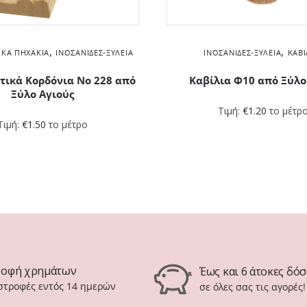
,
,
ΙΚΆ ΠΗΧΆΚΙΑ
ΙΝΟΣΑΝΊΔΕΣ-ΞΥΛΕΊΑ
ΙΝΟΣΑΝΊΔΕΣ-ΞΥΛΕΊΑ
ΚΑΒΊ
τικά Kορδόνια Νο 228 από
Καβίλια Φ10 από Ξύλο
Ξύλο Αγιούς
Τιμή:
€
1.20
το μέτρ
Τιμή:
€
1.50
το μέτρο
ροφή χρημάτων
Έως και 6 άτοκες δόσ
ιστροφές εντός 14 ημερών
σε όλες σας τις αγορές!