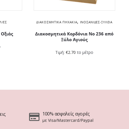
,
ΛΙΕΣ
ΔΙΑΚΟΣΜΗΤΙΚΆ ΠΗΧΆΚΙΑ
ΙΝΟΣΑΝΊΔΕΣ-ΞΥΛΕΊΑ
 Οξιάς
Διακοσμητικά Kορδόνια Νο 236 από
Ξύλο Αγιούς
ο
Τιμή:
€
2.70
το μέτρο
100% ασφαλείς αγορές
εις
με Visa/Mastercard/Paypal