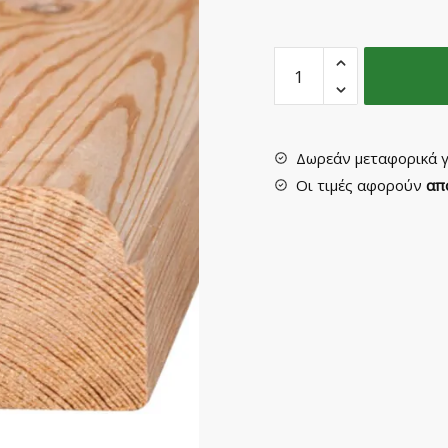
Κουπαστή
-
Τραβέρσα
Νο
477ΠΑ
Δωρεάν μεταφορικά γ
quantity
Οι τιμές αφορούν
απ