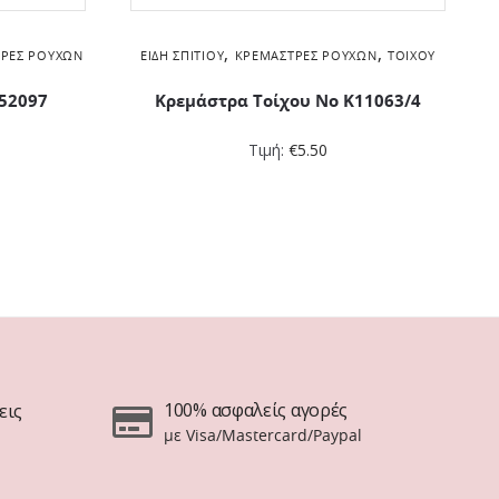
,
,
ΡΕΣ ΡΟΎΧΩΝ
ΕΊΔΗ ΣΠΙΤΙΟΎ
ΚΡΕΜΆΣΤΡΕΣ ΡΟΎΧΩΝ
ΤΟΊΧΟΥ
 52097
Κρεμάστρα Τοίχου No K11063/4
Τιμή:
€
5.50
100% ασφαλείς αγορές
εις
με Visa/Mastercard/Paypal