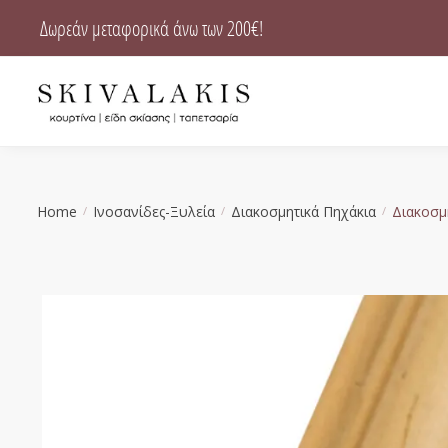
Skip
Skip
Δωρεάν μεταφορικά άνω των 200€!
to
to
navigation
content
Home
Ινοσανίδες-Ξυλεία
Διακοσμητικά Πηχάκια
Διακοσμ
/
/
/