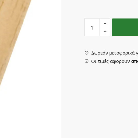
Διακοσμητικά
Κορδόνια
Νο
214
από
Δωρεάν μεταφορικά γ
Ξύλο
Οι τιμές αφορούν
απ
Αγιούς
quantity