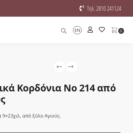
Τηλ. 2810 241124
EN
0
ικά Κορδόνια Νο 214 από
ύς
 9×23χιλ, από ξύλο Αγιούς.