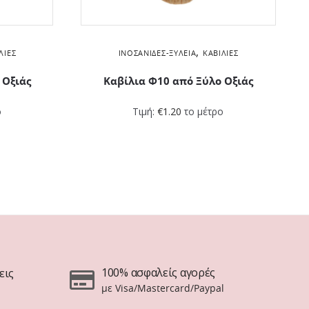
,
ΛΙΕΣ
ΙΝΟΣΑΝΊΔΕΣ-ΞΥΛΕΊΑ
ΚΑΒΊΛΙΕΣ
 Οξιάς
Καβίλια Φ10 από Ξύλο Οξιάς
ο
Τιμή:
€
1.20
το μέτρο
100% ασφαλείς αγορές
εις
με Visa/Mastercard/Paypal