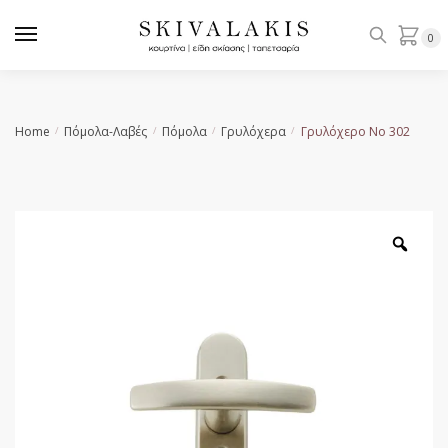
Skip
Skip
to
to
0
navigation
content
Home
Πόμολα-Λαβές
Πόμολα
Γρυλόχερα
Γρυλόχερο Νο 302
/
/
/
/
Zoo