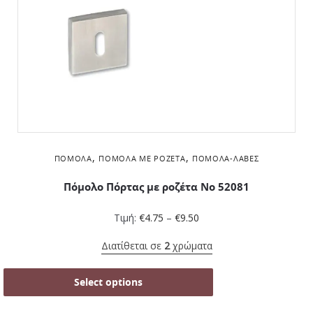
,
,
ΠΌΜΟΛΑ
ΠΌΜΟΛΑ ΜΕ ΡΟΖΈΤΑ
ΠΌΜΟΛΑ-ΛΑΒΈΣ
Πόμολο Πόρτας με ροζέτα No 52081
Τιμή:
€
4.75
–
€
9.50
Διατίθεται σε
2
χρώματα
Select options