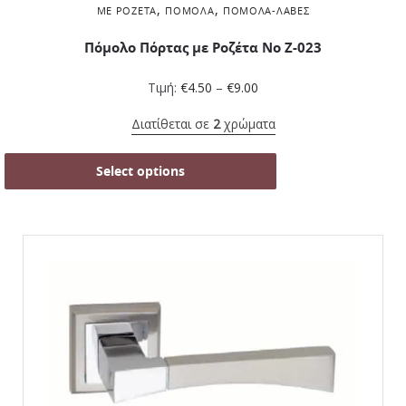
,
,
ΜΕ ΡΟΖΈΤΑ
ΠΌΜΟΛΑ
ΠΌΜΟΛΑ-ΛΑΒΈΣ
Πόμολο Πόρτας με Ροζέτα No Z-023
Τιμή:
€
4.50
–
€
9.00
Διατίθεται σε
2
χρώματα
Select options