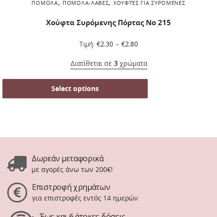
,
,
ΠΌΜΟΛΑ
ΠΌΜΟΛΑ-ΛΑΒΈΣ
ΧΟΎΦΤΕΣ ΓΙΑ ΣΥΡΌΜΕΝΕΣ
Χούφτα Συρόμενης Πόρτας Νο 215
Τιμή:
€
2.30
–
€
2.80
Διατίθεται σε
3
χρώματα
Select options
Δωρεάν μεταφορικά
με αγορές άνω των 200€!
Επιστροφή χρημάτων
για επιστροφές εντός 14 ημερών
Έως και 6 άτοκες δόσεις