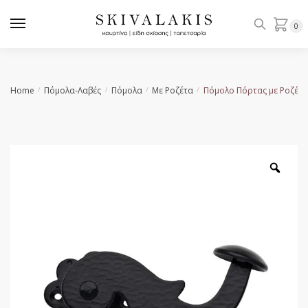
Skip
Skip
to
to
0
navigation
content
Home
Πόμολα-Λαβές
Πόμολα
Με Ροζέτα
Πόμολο Πόρτας με Ροζέτα
/
/
/
/
Zoo