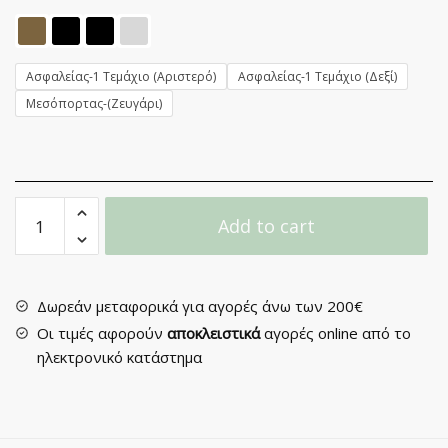
Ασφαλείας-1 Τεμάχιο (Αριστερό)
Ασφαλείας-1 Τεμάχιο (Δεξί)
Μεσόπορτας-(Ζευγάρι)
Πόμολο
Add to cart
Πόρτας
με
Ροζέτα
No
Δωρεάν μεταφορικά για αγορές άνω των 200€
143
Οι τιμές αφορούν
αποκλειστικά
αγορές online από το
quantity
ηλεκτρονικό κατάστημα