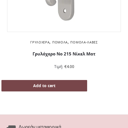
,
,
ΓΡΥΛΌΧΕΡΑ
ΠΌΜΟΛΑ
ΠΌΜΟΛΑ-ΛΑΒΈΣ
Γρυλόχερο Νο 215 Νίκελ Ματ
Τιμή:
€
4.00
Add to cart
Δωρεάν μεταφορικά