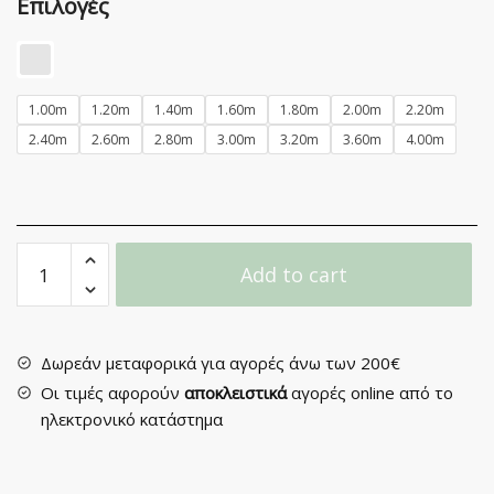
Επιλογές
1.00m
1.20m
1.40m
1.60m
1.80m
2.00m
2.20m
2.40m
2.60m
2.80m
3.00m
3.20m
3.60m
4.00m
Κουρτινόξυλο
Add to cart
Μεταλλικό
Φ25
PR4120
quantity
Δωρεάν μεταφορικά για αγορές άνω των 200€
Οι τιμές αφορούν
αποκλειστικά
αγορές online από το
ηλεκτρονικό κατάστημα