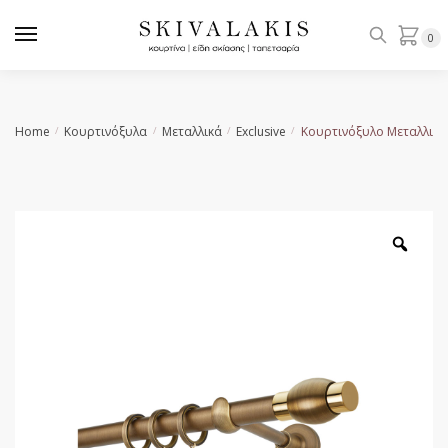
Skip
Skip
to
to
0
navigation
content
Home
Κουρτινόξυλα
Μεταλλικά
Exclusive
Κουρτινόξυλο Μεταλλικό
/
/
/
/
Zoo